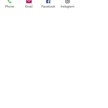
Phone
Email
Facebook
Instagram
トップ
本森園について
施工事例
植栽管理
LIXIL EXTERIOR
LIXIL EXTERIO
お問合わせ〜お引渡しまで
CONTEST 2021 入選賞
CONTEST 2019
採用情報
会社概要
お問合わせ先
Blog