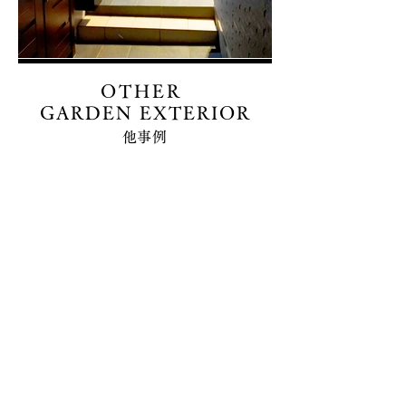
OTHER
GARDEN EXTERIOR
​他事例
1/1