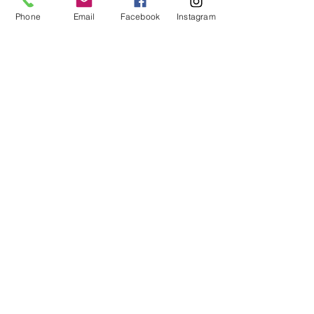
Phone
Email
Facebook
Instagram
トップ
本森園について
施工事例
植栽管理
LIXIL EXTERIOR
LIXIL EXTERIO
お問合わせ〜お引渡しまで
CONTEST 2020 入選賞
CONTEST 2019
採用情報
会社概要
お問合わせ先
Blog